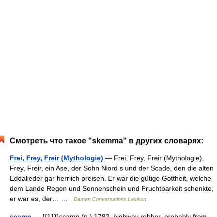
Смотреть что такое "skemma" в других словарях:
Frei, Frey, Freir (Mythologie)
— Frei, Frey, Freir (Mythologie),
Frey, Freir, ein Ase, der Sohn Niord s und der Scade, den die alten
Eddalieder gar herrlich preisen. Er war die gütige Gottheit, welche
dem Lande Regen und Sonnenschein und Fruchtbarkeit schenkte,
er war es, der… …
Damen Conversations Lexikon
scamp
— {{11}}scamp (n.) 1782, highway robber, probably from