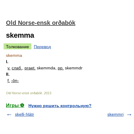
Old Norse-ensk orðabók
skemma
Толкование
Перевод
skemma
I.
v.
слаб.
,
praet.
skemmda,
pp.
skemmdr
II.
f.
-ōn-
Old Norse-ensk orðabók
.
2013
.
Игры ⚽
Нужно решить контрольную?
skelli·hlátr
skemmri