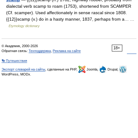
dialectal verb scamp to roam (1753), shortened from SCAMPER
(Cf. scamper). Used affectionately in sense rascal since 1808.
{{12}}scamp (v.) do in a hasty manner, 1837, perhaps from a… …
Etymology dictionary
© Академик, 2000-2026
18+
Обратная связь:
Техподдержка
,
Реклама на сайте
👣 Путешествия
Экспорт словарей на сайты
, сделанные на PHP,
Joomla,
Drupal,
WordPress, MODx.